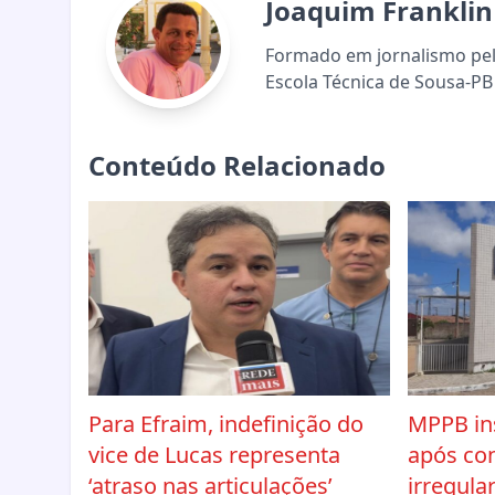
Joaquim Franklin
Formado em jornalismo pela
Escola Técnica de Sousa-PB 
Conteúdo Relacionado
Para Efraim, indefinição do
MPPB ins
vice de Lucas representa
após co
‘atraso nas articulações’
irregula