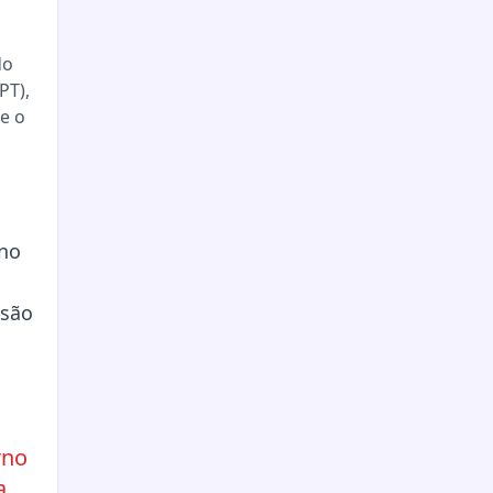
do
PT),
e o
rno
a