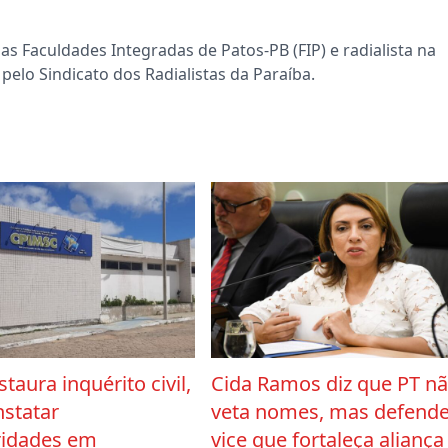
s Faculdades Integradas de Patos-PB (FIP) e radialista na
pelo Sindicato dos Radialistas da Paraíba.
taura inquérito civil,
Cida Ramos diz que PT n
nstatar
veta nomes, mas defend
ridades em
vice que fortaleça aliança