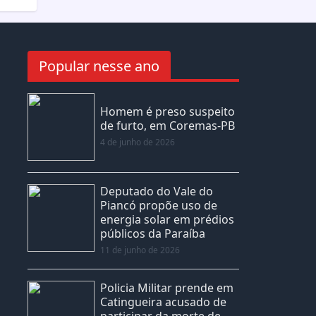
Popular nesse ano
Homem é preso suspeito
de furto, em Coremas-PB
4 de junho de 2026
Deputado do Vale do
Piancó propõe uso de
energia solar em prédios
públicos da Paraíba
11 de junho de 2026
Policia Militar prende em
Catingueira acusado de
participar da morte de