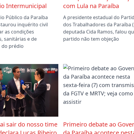
o Intermunicipal
com Lula na Paraíba
io Público da Paraíba
A presidente estadual do Parti
taurou inquérito civil
dos Trabalhadores da Paraíba (
ar as condições
deputada Cida Ramos, falou qu
s, sanitárias e de
partido não tem objeção
 do prédio
vai sair do nosso time
Primeiro debate ao Gove
 declara Lucas Ribeiro
da Paraíba acontece nest