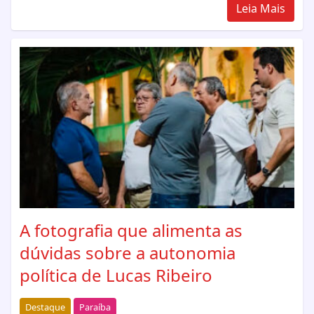
Leia Mais
A fotografia que alimenta as
dúvidas sobre a autonomia
política de Lucas Ribeiro
Destaque
Paraíba