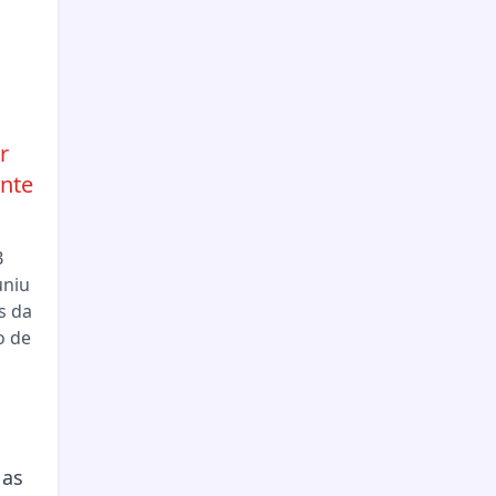
r
nte
B
uniu
s da
o de