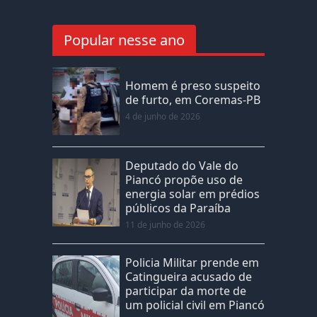
Popular nesse ano
Homem é preso suspeito
de furto, em Coremas-PB
4 de junho de 2026
Deputado do Vale do
Piancó propõe uso de
energia solar em prédios
públicos da Paraíba
11 de junho de 2026
Policia Militar prende em
Catingueira acusado de
participar da morte de
um policial civil em Piancó