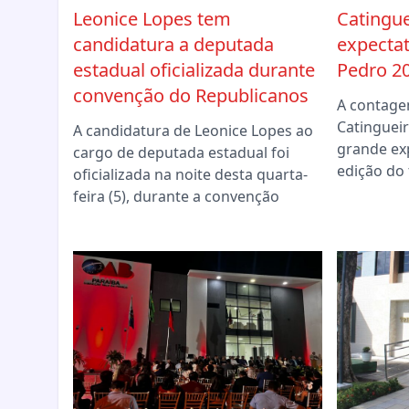
Leonice Lopes tem
Catingue
candidatura a deputada
expectat
estadual oficializada durante
Pedro 2
convenção do Republicanos
A contage
Catingueir
A candidatura de Leonice Lopes ao
grande ex
cargo de deputada estadual foi
edição do 
oficializada na noite desta quarta-
feira (5), durante a convenção