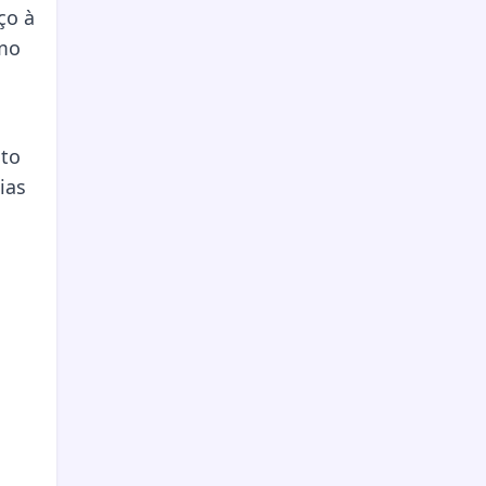
ço à
rmo
ito
ias