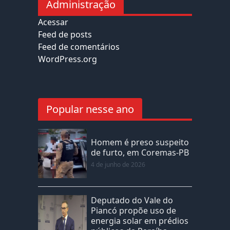
Administração
Acessar
Feed de posts
Feed de comentários
WordPress.org
Popular nesse ano
Homem é preso suspeito
de furto, em Coremas-PB
4 de junho de 2026
Deputado do Vale do
Piancó propõe uso de
energia solar em prédios