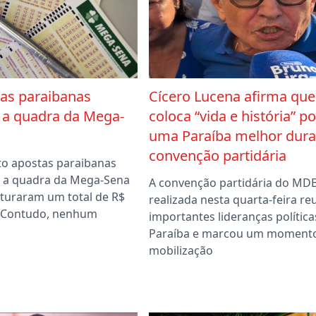
tas paraibanas
Cícero Lucena afirma que
 a quadra da Mega-
coloca “vida e história” po
uma Paraíba melhor dura
convenção partidária
ito apostas paraibanas
 a quadra da Mega-Sena
A convenção partidária do MD
aturaram um total de R$
realizada nesta quarta-feira re
. Contudo, nenhum
importantes lideranças política
Paraíba e marcou um moment
mobilização