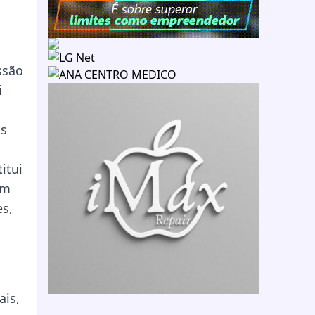
ssão
i
as
itui
em
es,
o
ais,