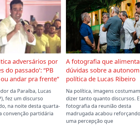
itica adversários por
A fotografia que alimenta
s do passado’: “PB
dúvidas sobre a autonom
ou andar pra frente”
política de Lucas Ribeiro
dor da Paraíba, Lucas
Na política, imagens costuma
P), fez um discurso
dizer tanto quanto discursos. E
o, na noite desta quarta-
fotografia da reunião desta
 na convenção partidária
madrugada acabou reforçand
uma percepção que