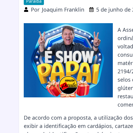
Paraíba
Por
Joaquim Franklin
5 de junho de
A Ass
ordiná
volta
consu
matéri
2194/
selos
glúte
resta
comer
De acordo com a proposta, a utilização dos
exibir a identificação em cardápios, cartaze