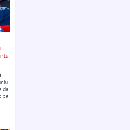
r
nte
B
uniu
s da
o de