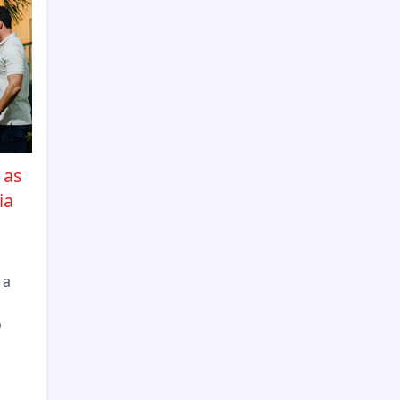
 as
ia
m
 a
o