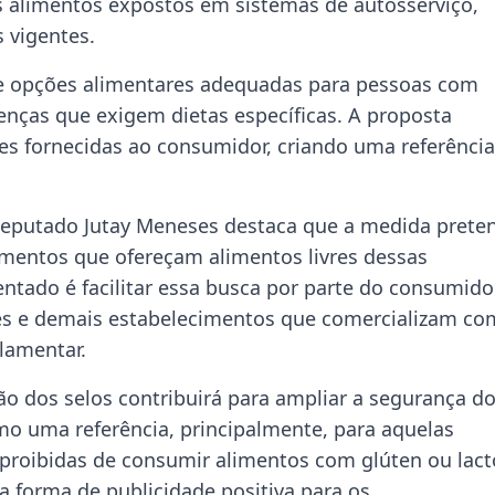
s alimentos expostos em sistemas de autosserviço,
 vigentes.
ão de opções alimentares adequadas para pessoas com
oenças que exigem dietas específicas. A proposta
s fornecidas ao consumidor, criando uma referência
o deputado Jutay Meneses destaca que a medida prete
imentos que ofereçam alimentos livres dessas
entado é facilitar essa busca por parte do consumidor
tes e demais estabelecimentos que comercializam co
lamentar.
ção dos selos contribuirá para ampliar a segurança d
mo uma referência, principalmente, para aquelas
 proibidas de consumir alimentos com glúten ou lact
 forma de publicidade positiva para os