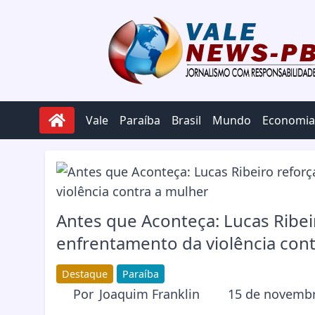
Pular para o conteúdo
Vale
Paraíba
Brasil
Mundo
Economia
Antes que Aconteça: Lucas Ribe
enfrentamento da violência con
Destaque
Paraíba
Por
Joaquim Franklin
15 de novembr