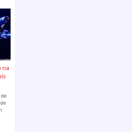
 na
is
 de
ade
m