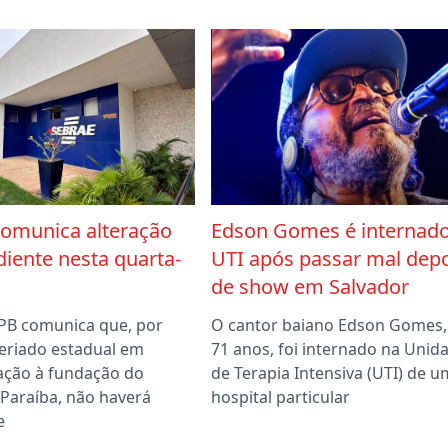
comunica alteração
Edson Gomes é internado
iente nesta quarta-
UTI após passar mal depo
de show em Salvador
PB comunica que, por
O cantor baiano Edson Gomes,
feriado estadual em
71 anos, foi internado na Unid
ção à fundação do
de Terapia Intensiva (UTI) de u
 Paraíba, não haverá
hospital particular
e