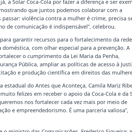
já, a Solar Coca-Cola por fazer a diferença e ser exe
, mostrando que juntos podemos colaborar com a
ssar: violência contra a mulher é crime, precisa s
ho de comunicação é indispensável”, celebrou.
para garantir recursos para o fortalecimento da rede
a doméstica, com olhar especial para a prevenção. A
 fortalecer o cumprimento da Lei Maria da Penha,
gurança Pública, ampliar as políticas de acesso à Just
tação e produção científica em direitos das mulhere
 estadual do Antes que Aconteça, Camila Mariz Ribe
uito felizes em receber o apoio da Coca-Cola e da 
queremos nos fortalecer cada vez mais por meio de
ação e empreendedorismo. É uma parceria valiosa”,
o ministro das Comunicações, Frederico Siqueira; a