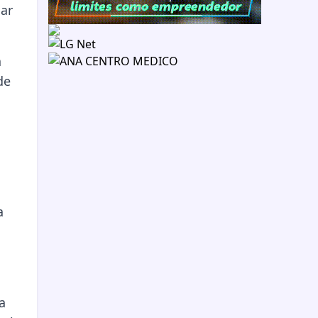
çar
a
de
a
a