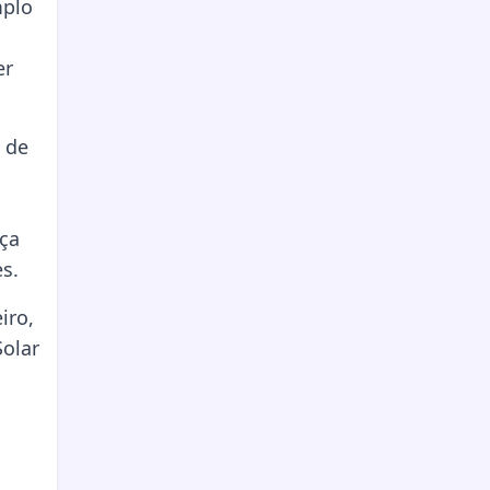
mplo
er
 de
iça
s.
iro,
Solar