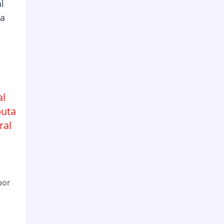
al
puta
ral
por