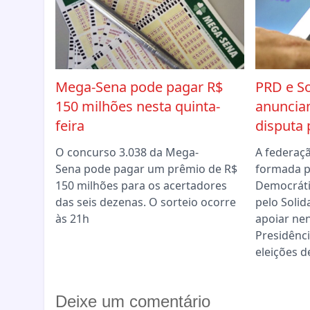
Mega-Sena pode pagar R$
PRD e So
150 milhões nesta quinta-
anuncia
feira
disputa 
O concurso 3.038 da Mega-
A federaç
Sena pode pagar um prêmio de R$
formada p
150 milhões para os acertadores
Democráti
das seis dezenas. O sorteio ocorre
pelo Solid
às 21h
apoiar ne
Presidênci
eleições d
Deixe um comentário