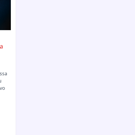
a
essa
u
vo