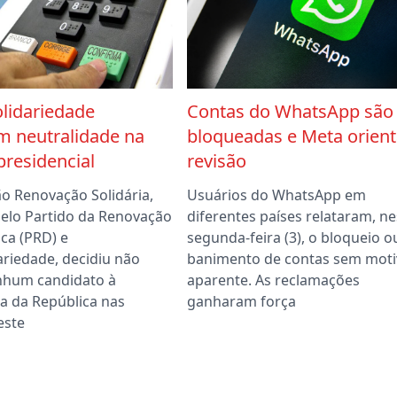
lidariedade
Contas do WhatsApp são
m neutralidade na
bloqueadas e Meta orient
presidencial
revisão
ão Renovação Solidária,
Usuários do WhatsApp em
elo Partido da Renovação
diferentes países relataram, n
ca (PRD) e
segunda-feira (3), o bloqueio o
ariedade, decidiu não
banimento de contas sem moti
nhum candidato à
aparente. As reclamações
a da República nas
ganharam força
este