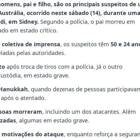
homens, pai e filho, são os principais suspeitos de
ustrália, ocorrido neste sábado (14), durante um
di, em Sidney.
Segundo a polícia, o pai morreu em
ado em estado crítico.
m
coletiva de imprensa
, os suspeitos têm
50 e 24 an
ladas pelas autoridades.
to
após troca de tiros com a polícia. Já o outro
custódia, em estado grave.
e Hanukkah
, quando dezenas de pessoas participava
o após o atentado.
ssoas morreram
, incluindo um dos atacantes. Além
izadas
, algumas em estado grave.
s
motivações do ataque
, enquanto reforça a segura