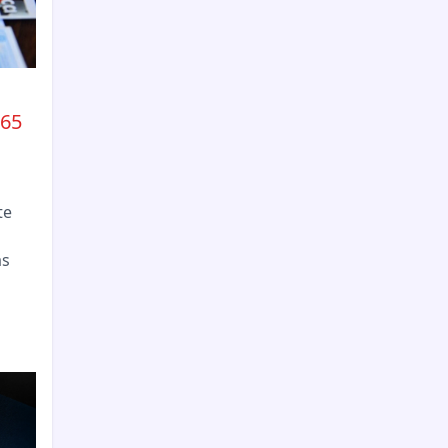
165
te
as