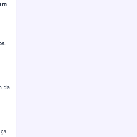
 um
a
os
.
m da
nça