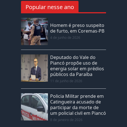
Popular nesse ano
Homem é preso suspeito
de furto, em Coremas-PB
4 de junho de 2026
Deputado do Vale do
Piancó propõe uso de
energia solar em prédios
públicos da Paraíba
11 de junho de 2026
Policia Militar prende em
Catingueira acusado de
participar da morte de
um policial civil em Piancó
8 de janeiro de 2026