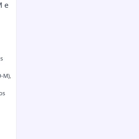
M e
os
D-M),
os
s