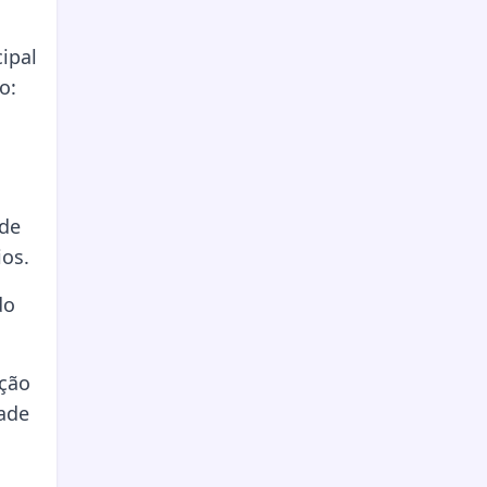
ipal
o:
 de
ios.
do
ação
dade