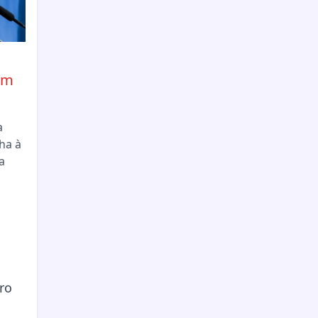
em
a
ha à
a