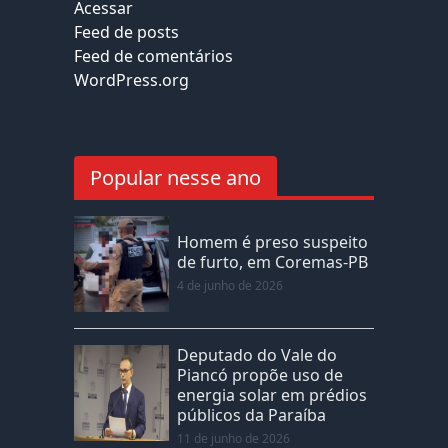
Acessar
Feed de posts
Feed de comentários
WordPress.org
Popular nesse ano
Homem é preso suspeito
de furto, em Coremas-PB
4 de junho de 2026
Deputado do Vale do
Piancó propõe uso de
energia solar em prédios
públicos da Paraíba
11 de junho de 2026