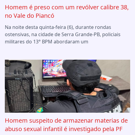
Homem é preso com um revólver calibre 38,
no Vale do Piancó
Na noite desta quinta-feira (6), durante rondas
ostensivas, na cidade de Serra Grande-PB, policiais
militares do 13° BPM abordaram um
Homem suspeito de armazenar materias de
abuso sexual infantil é investigado pela PF