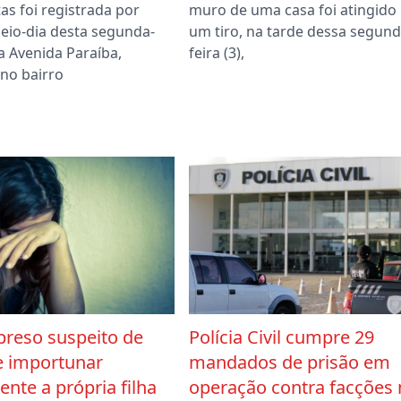
as foi registrada por
muro de uma casa foi atingido
meio-dia desta segunda-
um tiro, na tarde dessa segund
 na Avenida Paraíba,
feira (3),
 no bairro
preso suspeito de
Polícia Civil cumpre 29
e importunar
mandados de prisão em
nte a própria filha
operação contra facções 