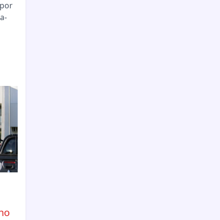
 por
a-
no