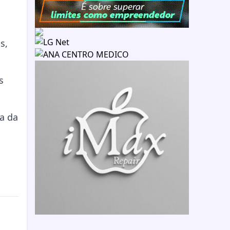
s,
s
a da