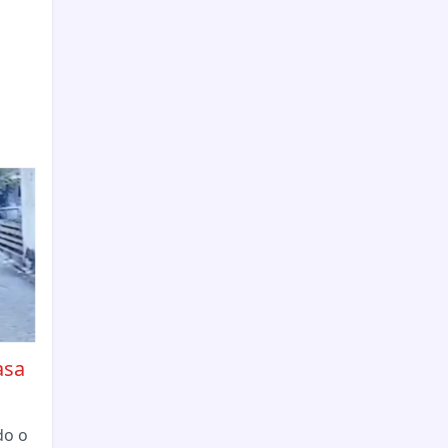
asa
do o