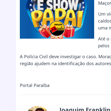
Maçon
Um ví
caído
uma m
Até o
pelos
A Polícia Civil deve investigar o caso. M
região ajudem na identificação dos autores
Portal Paraíba
Joaquim Franklin