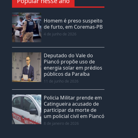
Popular nesse ano
Homem é preso suspeito
de furto, em Coremas-PB
4 de junho de 2026
Deputado do Vale do
Piancó propõe uso de
energia solar em prédios
públicos da Paraíba
11 de junho de 2026
Policia Militar prende em
Catingueira acusado de
participar da morte de
um policial civil em Piancó
8 de janeiro de 2026