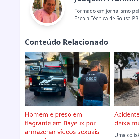
Formado em jornalismo pela
Escola Técnica de Sousa-PB 
Conteúdo Relacionado
Homem é preso em
Acidente
flagrante em Bayeux por
deixa mu
armazenar vídeos sexuais
Uma colis