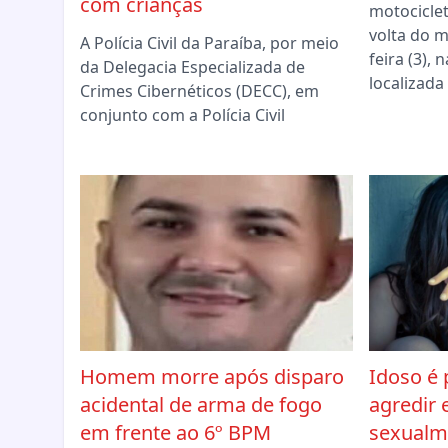
com crianças
motociclet
volta do 
A Polícia Civil da Paraíba, por meio
feira (3),
da Delegacia Especializada de
localizada
Crimes Cibernéticos (DECC), em
conjunto com a Polícia Civil
Homem morre após disparo
Idoso é 
acidental de arma de fogo
agredir 
em frente ao 6º BPM
sexualme