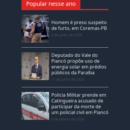
Popular nesse ano
Homem é preso suspeito
de furto, em Coremas-PB
4 de junho de 2026
Deputado do Vale do
Piancó propõe uso de
energia solar em prédios
públicos da Paraíba
11 de junho de 2026
Policia Militar prende em
Catingueira acusado de
participar da morte de
um policial civil em Piancó
8 de janeiro de 2026