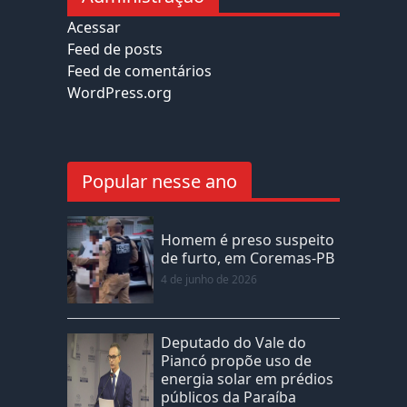
Acessar
Feed de posts
Feed de comentários
WordPress.org
Popular nesse ano
Homem é preso suspeito
de furto, em Coremas-PB
4 de junho de 2026
Deputado do Vale do
Piancó propõe uso de
energia solar em prédios
públicos da Paraíba