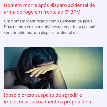
Homem morre após disparo acidental de
arma de fogo em frente ao 6º BPM
Um homem identificado como Gildyivan de Jesus
Duarte morreu na manhã desta terça-feira (4), após
ser atingido por um disparo acidental de
Idoso é preso suspeito de agredir e
importunar sexualmente a própria filha