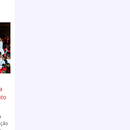
a
ato
a
ição