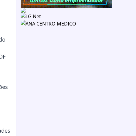
ndo
IOF
ões
ades