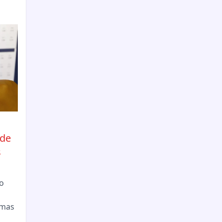
úde
s
o
emas