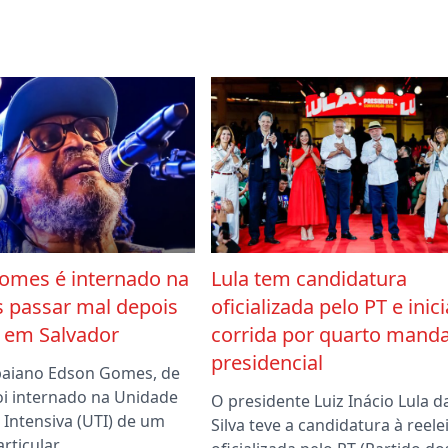
omes é internado na
Lula tem candidatura
s passar mal depois
oficializada pelo PT e inici
 em Salvador
corrida por quarto mand
presidencial
baiano Edson Gomes, de
oi internado na Unidade
O presidente Luiz Inácio Lula d
 Intensiva (UTI) de um
Silva teve a candidatura à reele
articular