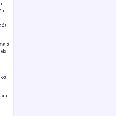
a
ão
pós
mais
ais
 os
para