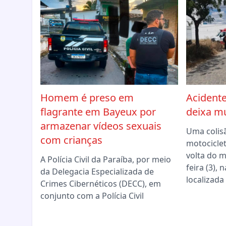
Homem é preso em
Acidente
flagrante em Bayeux por
deixa mu
armazenar vídeos sexuais
Uma colis
com crianças
motociclet
volta do 
A Polícia Civil da Paraíba, por meio
feira (3),
da Delegacia Especializada de
localizada
Crimes Cibernéticos (DECC), em
conjunto com a Polícia Civil