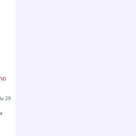
no
iu 29
a