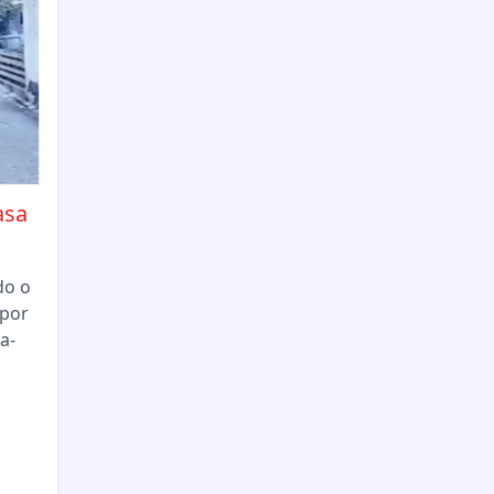
asa
do o
 por
a-