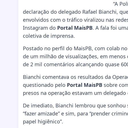
“A Pol
declaração do delegado Rafael Bianchi, qu
envolvidos com o tráfico viralizou nas rede
Instagram do
Portal MaisPB
. A fala foi u
coletiva de imprensa.
Postado no perfil do MaisPB, com colab no
de um milhão de visualizações, em menos d
de 2 mil comentários alcançando quase 600
Bianchi comentava os resultados da Operação
questionado pelo
Portal MaisPB
sobre como
presos na operação estavam um delegado e
De imediato, Bianchi lembrou que sonhou se
“fazer amizade” e sim, para “prender crimino
papel higiênico”.