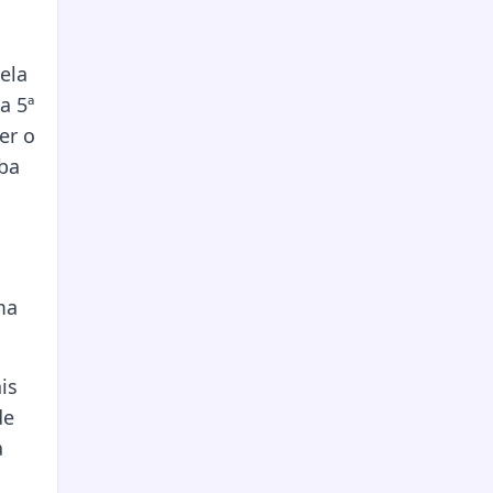
ela
a 5ª
er o
íba
ma
is
de
a