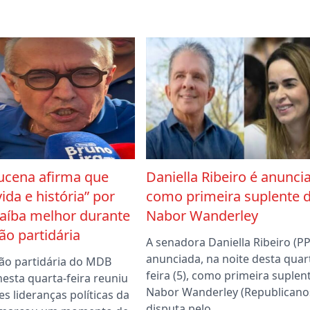
ucena afirma que
Daniella Ribeiro é anunci
vida e história” por
como primeira suplente 
aíba melhor durante
Nabor Wanderley
o partidária
A senadora Daniella Ribeiro (PP)
anunciada, na noite desta quar
ão partidária do MDB
feira (5), como primeira suplen
nesta quarta-feira reuniu
Nabor Wanderley (Republicano
s lideranças políticas da
disputa pelo