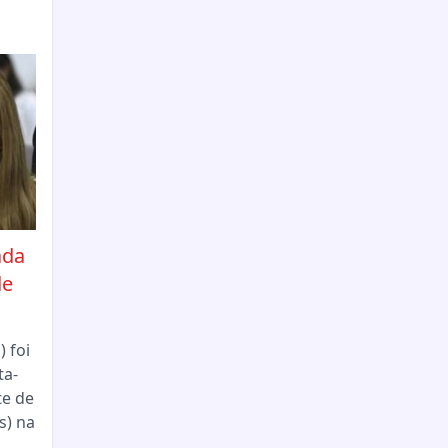
ada
de
 foi
ta-
te de
s) na