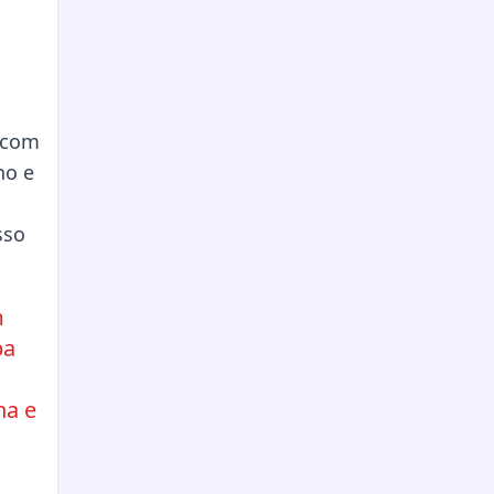
m
pa
ha e