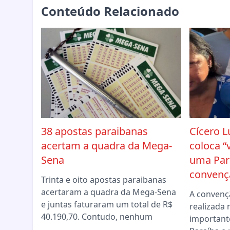
Conteúdo Relacionado
38 apostas paraibanas
Cícero L
acertam a quadra da Mega-
coloca “
Sena
uma Par
convençã
Trinta e oito apostas paraibanas
acertaram a quadra da Mega-Sena
A convenç
e juntas faturaram um total de R$
realizada 
40.190,70. Contudo, nenhum
importante