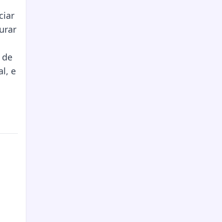
ciar
urar
 de
l, e