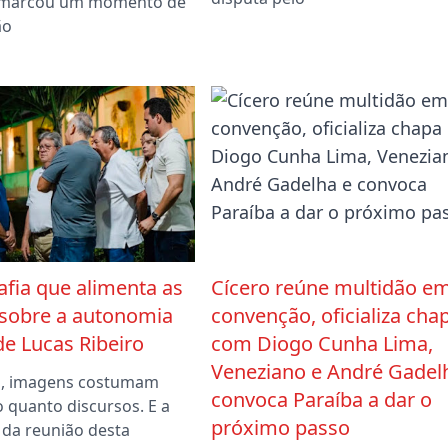
e marcou um momento de
ão
afia que alimenta as
Cícero reúne multidão e
 sobre a autonomia
convenção, oficializa cha
 de Lucas Ribeiro
com Diogo Cunha Lima,
Veneziano e André Gadel
ca, imagens costumam
convoca Paraíba a dar o
o quanto discursos. E a
próximo passo
 da reunião desta