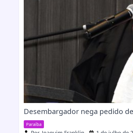
Desembargador nega pedido de
Paraíba
Por
Joaquim Franklin
1 de julho de 