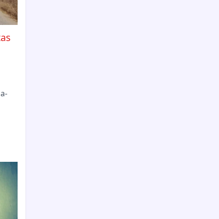
tas
a-