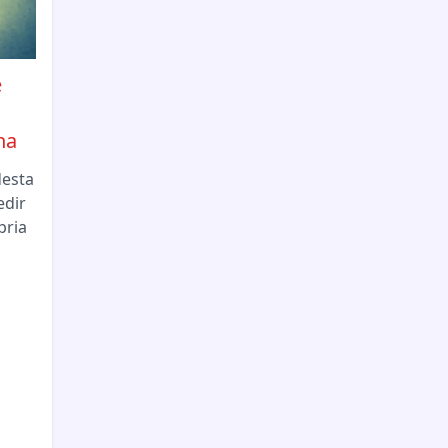
e
ha
desta
edir
pria