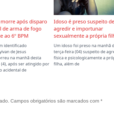
orre após disparo
Idoso é preso suspeito d
l de arma de fogo
agredir e importunar
te ao 6º BPM
sexualmente a própria fil
 identificado
Um idoso foi preso na manhã 
yivan de Jesus
terça-feira (04) suspeito de agr
rreu na manhã desta
física e psicologicamente a pró
a (4), após ser atingido por
filha, além de
o acidental de
ado.
Campos obrigatórios são marcados com
*