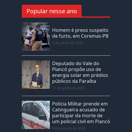
Popular nesse ano
Homem é preso suspeito
de furto, em Coremas-PB
4 de junho de 2026
Deputado do Vale do
Piancó propõe uso de
energia solar em prédios
públicos da Paraíba
11 de junho de 2026
Policia Militar prende em
Catingueira acusado de
participar da morte de
um policial civil em Piancó
8 de janeiro de 2026