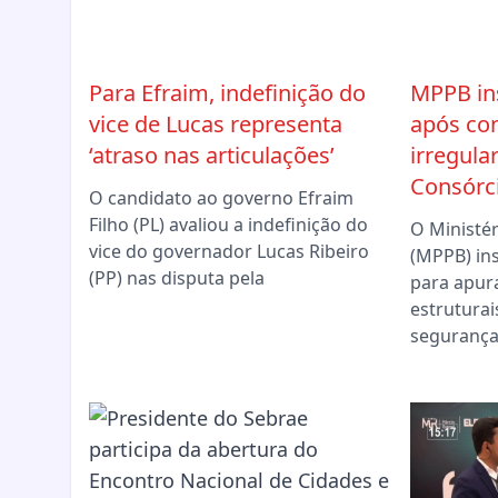
Para Efraim, indefinição do
MPPB ins
vice de Lucas representa
após co
‘atraso nas articulações’
irregula
Consórci
O candidato ao governo Efraim
Filho (PL) avaliou a indefinição do
O Ministér
vice do governador Lucas Ribeiro
(MPPB) ins
(PP) nas disputa pela
para apur
estruturai
segurança