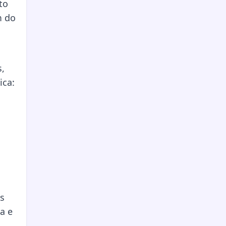
to
m do
,
ica:
os
a e