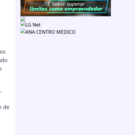
tos
ado
o
,
e de