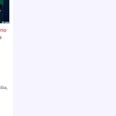
rno
a
íba,