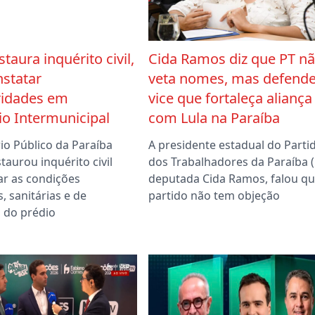
taura inquérito civil,
Cida Ramos diz que PT n
nstatar
veta nomes, mas defend
ridades em
vice que fortaleça aliança
o Intermunicipal
com Lula na Paraíba
io Público da Paraíba
A presidente estadual do Parti
taurou inquérito civil
dos Trabalhadores da Paraíba (
ar as condições
deputada Cida Ramos, falou qu
s, sanitárias e de
partido não tem objeção
 do prédio