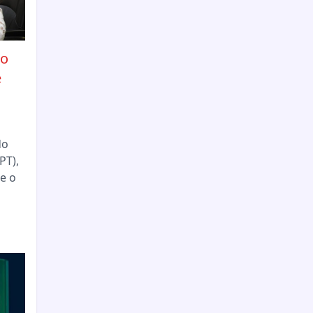
ão
e
do
PT),
e o