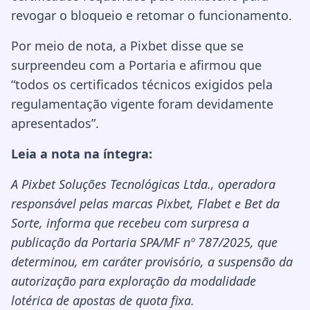
revogar o bloqueio e retomar o funcionamento.
Por meio de nota, a Pixbet disse que se
surpreendeu com a Portaria e afirmou que
“todos os certificados técnicos exigidos pela
regulamentação vigente foram devidamente
apresentados”.
Leia a nota na íntegra:
A Pixbet Soluções Tecnológicas Ltda., operadora
responsável pelas marcas Pixbet, Flabet e Bet da
Sorte, informa que recebeu com surpresa a
publicação da Portaria SPA/MF nº 787/2025, que
determinou, em caráter provisório, a suspensão da
autorização para exploração da modalidade
lotérica de apostas de quota fixa.