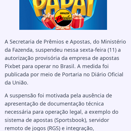
A Secretaria de Prêmios e Apostas, do Ministério
da Fazenda, suspendeu nessa sexta-feira (11) a
autorização provisória da empresa de apostas
Pixbet para operar no Brasil. A medida foi
publicada por meio de Portaria no Diário Oficial
da União.
A suspensão foi motivada pela ausência de
apresentação de documentação técnica
necessária para operação legal, a exemplo do
sistema de apostas (Sportsbook), servidor
remoto de jogos (RGS) e integração,