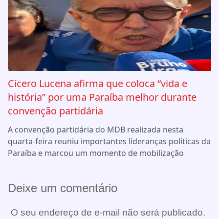
Cícero Lucena afirma que coloca “vida e
história” por uma Paraíba melhor durante
convenção partidária
A convenção partidária do MDB realizada nesta
quarta-feira reuniu importantes lideranças políticas da
Paraíba e marcou um momento de mobilização
Deixe um comentário
O seu endereço de e-mail não será publicado.