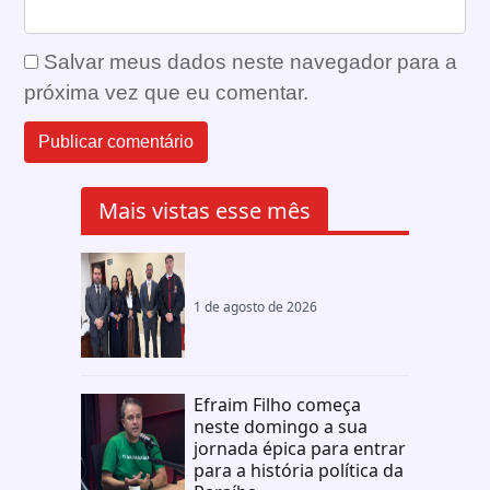
Salvar meus dados neste navegador para a
próxima vez que eu comentar.
Mais vistas esse mês
1 de agosto de 2026
Efraim Filho começa
neste domingo a sua
jornada épica para entrar
para a história política da