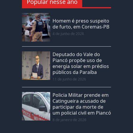
Popular nesse ano
Homem é preso suspeito
de furto, em Coremas-PB
4 de junho de 2026
Deputado do Vale do
Piancó propõe uso de
energia solar em prédios
públicos da Paraíba
11 de junho de 2026
Policia Militar prende em
Catingueira acusado de
participar da morte de
um policial civil em Piancó
8 de janeiro de 2026