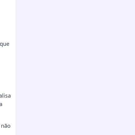
 que
lisa
a
 não