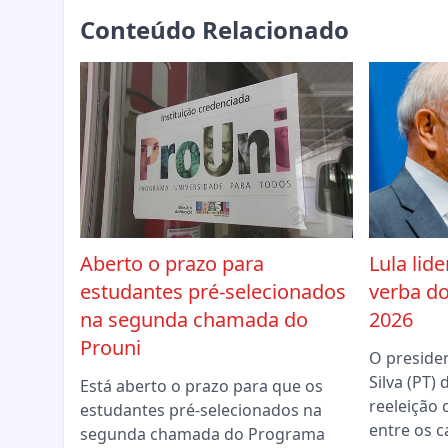
Conteúdo Relacionado
Aberto o prazo para
Lula lid
estudantes pré-selecionados
verba do
na segunda chamada do
2026
Prouni
O presiden
Silva (PT)
Está aberto o prazo para que os
reeleição
estudantes pré-selecionados na
entre os c
segunda chamada do Programa