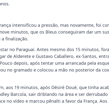
anos.
 França intensificou a pressão, mas novamente, foi c
 nove minutos, que os Bleus conseguiram dar um sus
a finalização.
estar no Paraguai. Antes mesmo dos 15 minutos, fo
gar de Alderete e Gustavo Caballero, ex-Santos, ent
 Pouco depois, após tentar uma arrancada pela esqu
abou no gramado e colocou a mão no posterior da co
im, aos 19 minutos, após Désiré Doué, que tinha aca
ley Barcola, sair driblando na área e ser derrubado
nce no vídeo e marcou pênalti a favor da França. Aos 