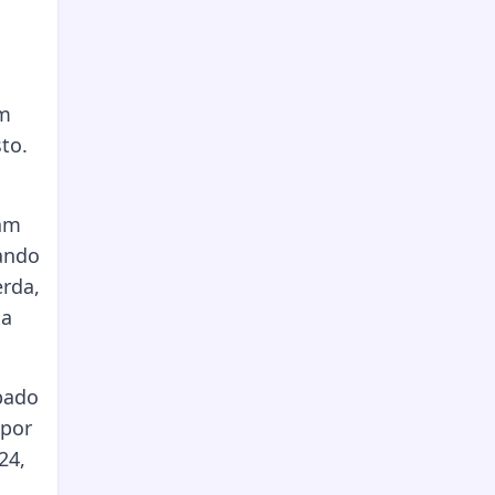
om
to.
ram
rando
erda,
xa
bado
 por
24,