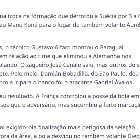
a troca na formação que derrotou a Suécia por 3 a 
olheu Manu Koné para o lugar do também volante Auré
s, o técnico Gustavo Alfaro montou o Paraguai
 em relação ao time que eliminou a Alemanha nos
olando. O zagueiro José Canale saiu, mas outros dois
te. Pelo meio, Damián Bobadilla, do São Paulo, deu
 a ir para o banco foi o atacante Gabriel Ávalos.
eu resultado. A França controlou a posse da bola em
sses que o adversário, mas sucumbiu à forte marcaç
foi exigido. Na finalização mais perigosa da seleção
 fora da área, a bola desviou no também volante Die