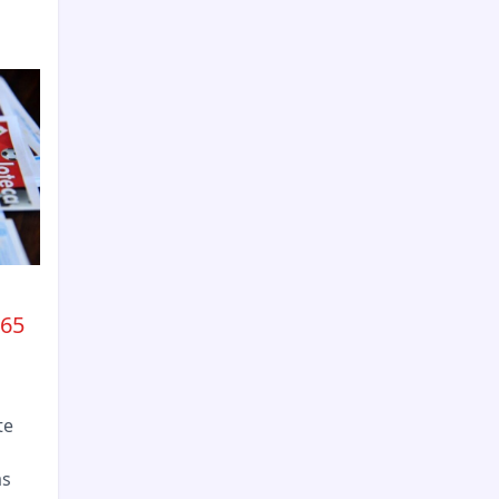
165
te
as