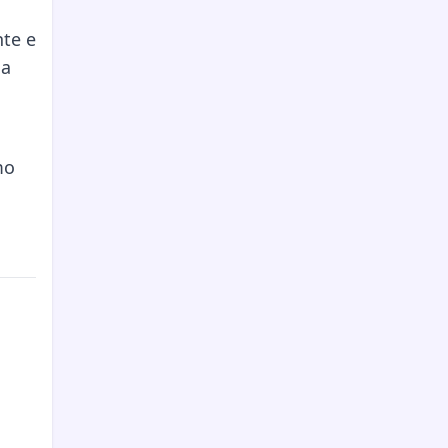
nte e
la
mo