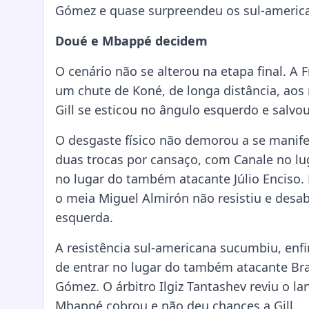
Gómez e quase surpreendeu os sul-americ
Doué e Mbappé decidem
O cenário não se alterou na etapa final. A
um chute de Koné, de longa distância, aos
Gill se esticou no ângulo esquerdo e salvou 
O desgaste físico não demorou a se manif
duas trocas por cansaço, com Canale no lu
no lugar do também atacante Júlio Enciso.
o meia Miguel Almirón não resistiu e des
esquerda.
A resistência sul-americana sucumbiu, enf
de entrar no lugar do também atacante Brad
Gómez. O árbitro Ilgiz Tantashev reviu o la
Mbappé cobrou e não deu chances a Gill.