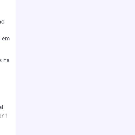
mo
, em
s na
al
or 1