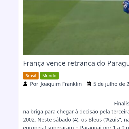
França vence retranca do Paragua
Brasil
Mundo
Por
Joaquim Franklin
5 de julho de 
Final
na briga para chegar à decisão pela terceira
2002. Neste sábado (4), os Bleus (“Azuis”, n
europeia) superaram o Paraguai por 1 a 0 na 