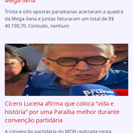
Mega-Sena
Trinta e oito apostas paraibanas acertaram a quadra
da Mega-Sena e juntas faturaram um total de R$
40.190,70. Contudo, nenhum
Cícero Lucena afirma que coloca “vida e
história” por uma Paraíba melhor durante
convenção partidária
A convenção partidária do MDB realizada nesta