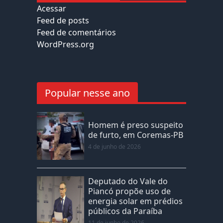
Acessar
Feed de posts
Feed de comentários
WordPress.org
Popular nesse ano
Homem é preso suspeito
de furto, em Coremas-PB
4 de junho de 2026
Deputado do Vale do
Piancó propõe uso de
energia solar em prédios
públicos da Paraíba
11 de junho de 2026