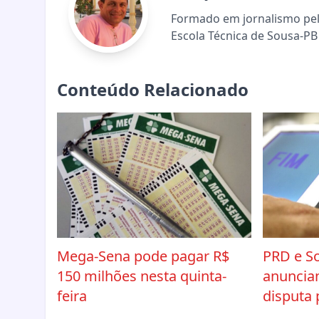
Formado em jornalismo pela
Escola Técnica de Sousa-PB 
Conteúdo Relacionado
Mega-Sena pode pagar R$
PRD e So
150 milhões nesta quinta-
anuncia
feira
disputa 