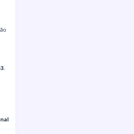
ção
53
.
nal