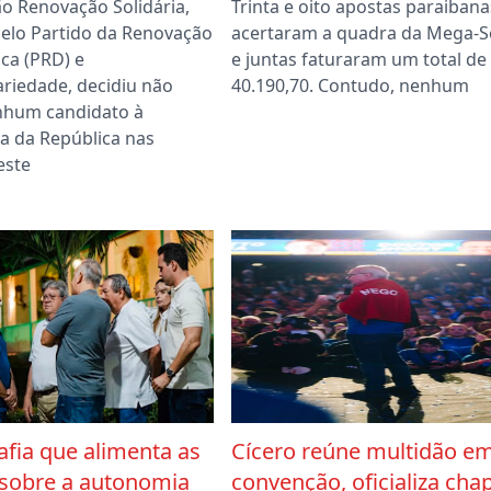
ão Renovação Solidária,
Trinta e oito apostas paraibana
elo Partido da Renovação
acertaram a quadra da Mega-
ca (PRD) e
e juntas faturaram um total de
ariedade, decidiu não
40.190,70. Contudo, nenhum
nhum candidato à
a da República nas
este
afia que alimenta as
Cícero reúne multidão e
 sobre a autonomia
convenção, oficializa cha