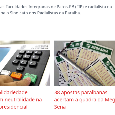
s Faculdades Integradas de Patos-PB (FIP) e radialista na
pelo Sindicato dos Radialistas da Paraíba.
lidariedade
38 apostas paraibanas
m neutralidade na
acertam a quadra da Meg
presidencial
Sena