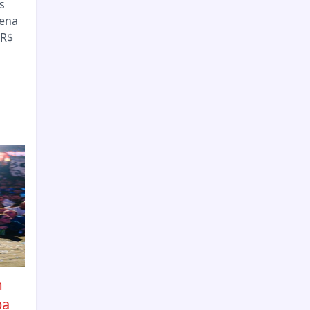
s
Sena
 R$
m
pa