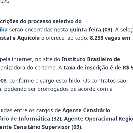
2026
scrições do processo seletivo do
íba
serão encerradas nesta
quinta-feira (09)
. A sele
stal e Aquícola
e oferece, ao todo,
8.238 vagas em
pela internet, no site do
Instituto Brasileiro de
ganizadora do certame. A
taxa de inscrição é de R$ 
008
, conforme o cargo escolhido. Os contratos são
s
, podendo ser prorrogados de acordo com a
uídas entre os cargos de
Agente Censitário
rio de Informática (32)
,
Agente Operacional Regio
ente Censitário Supervisor (69)
.