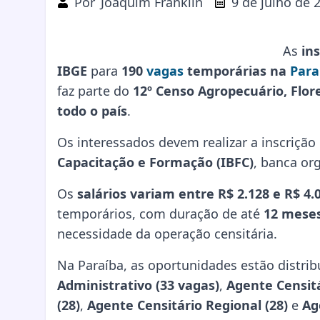
Por
Joaquim Franklin
9 de julho de 
As
in
IBGE
para
190
vagas
temporárias na
Para
faz parte do
12º Censo Agropecuário, Flore
todo o país
.
Os interessados devem realizar a inscrição 
Capacitação e Formação (IBFC)
, banca or
Os
salários variam entre R$ 2.128 e R$ 4.
temporários, com duração de até
12 mese
necessidade da operação censitária.
Na Paraíba, as oportunidades estão distrib
Administrativo (33 vagas)
,
Agente Censitá
(28)
,
Agente Censitário Regional (28)
e
Ag