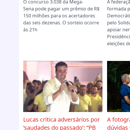
O concurso 3.038 da Mega-
A federaç
Sena pode pagar um prêmio de R$
formada p
150 milhões para os acertadores
Democráti
das seis dezenas. O sorteio ocorre
pelo Solid
às 21h
apoiar ne
Presidênci
eleições d
Lucas critica adversários por
A fotogr
‘saudades do passado’: “PB
dúvidas