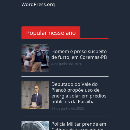
WordPress.org
Popular nesse ano
Homem é preso suspeito
de furto, em Coremas-PB
4 de junho de 2026
Deputado do Vale do
Piancó propõe uso de
energia solar em prédios
públicos da Paraíba
11 de junho de 2026
Policia Militar prende em
Catingueira acusado de