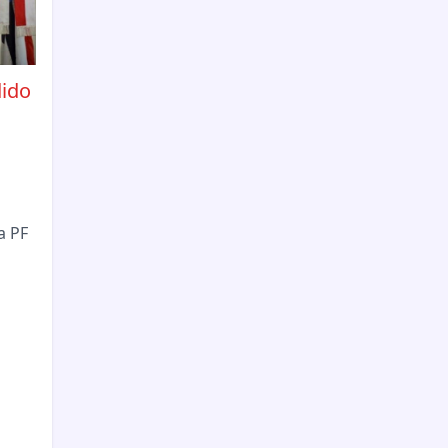
dido
a PF