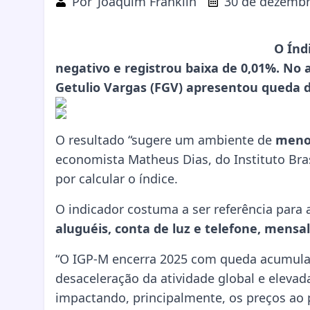
Por
Joaquim Franklin
30 de dezembr
O Índ
negativo e registrou baixa de 0,01%. No
Getulio Vargas (FGV) apresentou queda d
O resultado “sugere um ambiente de
menor
economista Matheus Dias, do Instituto Bras
por calcular o índice.
O indicador costuma a ser referência para 
aluguéis, conta de luz e telefone, mensa
“O IGP-M encerra 2025 com queda acumulad
desaceleração da atividade global e elevada
impactando, principalmente, os preços ao p