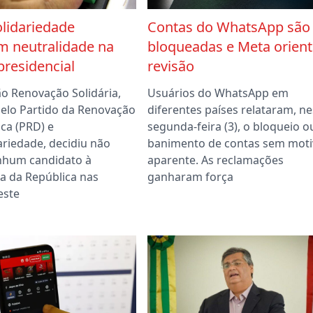
lidariedade
Contas do WhatsApp são
m neutralidade na
bloqueadas e Meta orient
presidencial
revisão
ão Renovação Solidária,
Usuários do WhatsApp em
elo Partido da Renovação
diferentes países relataram, n
ca (PRD) e
segunda-feira (3), o bloqueio o
ariedade, decidiu não
banimento de contas sem moti
nhum candidato à
aparente. As reclamações
a da República nas
ganharam força
este