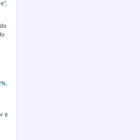
e”,
 do
do
32%
,
or é