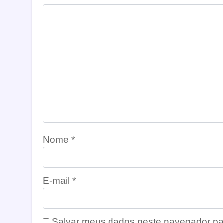
Nome
*
E-mail
*
Salvar meus dados neste navegador pa