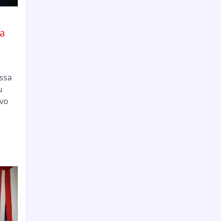
a
essa
u
vo