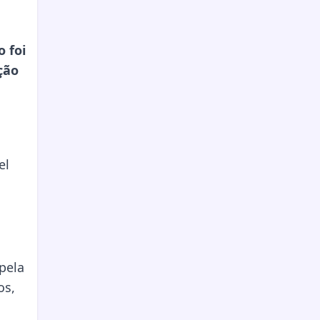
 foi
ção
el
pela
os,