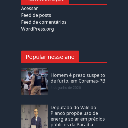
Acessar
Feed de posts
Feed de comentários
WordPress.org
Popular nesse ano
Homem é preso suspeito
de furto, em Coremas-PB
4 de junho de 2026
Deputado do Vale do
Piancó propõe uso de
energia solar em prédios
públicos da Paraíba