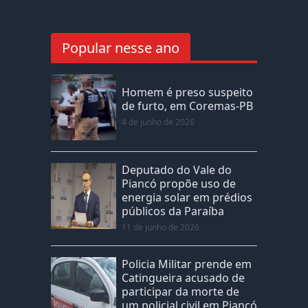
Popular nesse ano
Homem é preso suspeito
de furto, em Coremas-PB
4 de junho de 2026
Deputado do Vale do
Piancó propõe uso de
energia solar em prédios
públicos da Paraíba
11 de junho de 2026
Policia Militar prende em
Catingueira acusado de
participar da morte de
um policial civil em Piancó