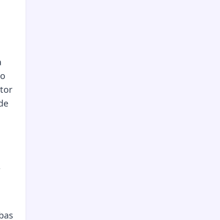
a
to
tor
de
,
mbas