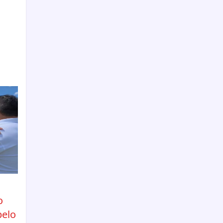
o
pelo