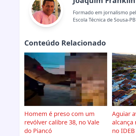
Joaquim Franklin
Formado em jornalismo pela
Escola Técnica de Sousa-PB 
Conteúdo Relacionado
Homem é preso com um
Aguiar 
revólver calibre 38, no Vale
alcança 
do Piancó
no IDEB