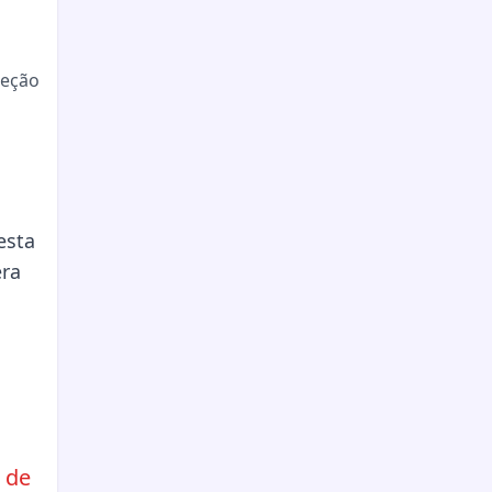
jeção
l
 de