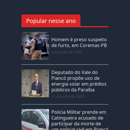
Popular nesse ano
Homem é preso suspeito
de furto, em Coremas-PB
4 de junho de 2026
Deputado do Vale do
Piancó propõe uso de
energia solar em prédios
públicos da Paraíba
11 de junho de 2026
Policia Militar prende em
Catingueira acusado de
participar da morte de
um policial civil em Piancó