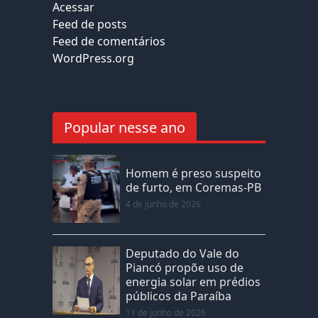
Acessar
Feed de posts
Feed de comentários
WordPress.org
Popular nesse ano
Homem é preso suspeito
de furto, em Coremas-PB
4 de junho de 2026
Deputado do Vale do
Piancó propõe uso de
energia solar em prédios
públicos da Paraíba
11 de junho de 2026