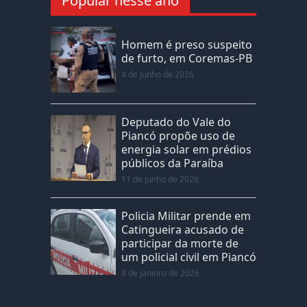
Popular nesse ano
Homem é preso suspeito
de furto, em Coremas-PB
4 de junho de 2026
Deputado do Vale do
Piancó propõe uso de
energia solar em prédios
públicos da Paraíba
11 de junho de 2026
Policia Militar prende em
Catingueira acusado de
participar da morte de
um policial civil em Piancó
8 de janeiro de 2026