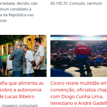
ariedade, decidiu não
40.190,70. Contudo, nenhum
nhum candidato à
a da República nas
este
afia que alimenta as
Cícero reúne multidão e
 sobre a autonomia
convenção, oficializa cha
 de Lucas Ribeiro
com Diogo Cunha Lima,
Veneziano e André Gadel
ca, imagens costumam