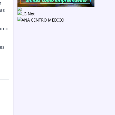
o
das
ximo
res