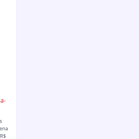
a-
s
Sena
 R$