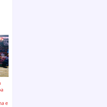
m
pa
ha e