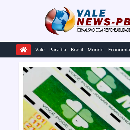
Pular para o conteúdo
Vale
Paraíba
Brasil
Mundo
Economia