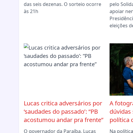
das seis dezenas. O sorteio ocorre
pelo Solid
às 21h
apoiar ne
Presidênci
eleições d
Lucas critica adversários por
A fotogr
‘saudades do passado’: “PB
dúvidas
acostumou andar pra frente”
política
O governador da Paraíba, Lucas
Na políti