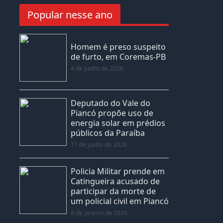
Popular nesse ano
Homem é preso suspeito
de furto, em Coremas-PB
4 de junho de 2026
Deputado do Vale do
Piancó propõe uso de
energia solar em prédios
públicos da Paraíba
11 de junho de 2026
Policia Militar prende em
Catingueira acusado de
participar da morte de
um policial civil em Piancó
8 de janeiro de 2026