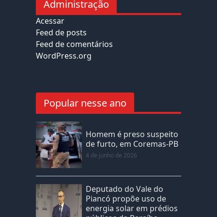
Administração
Acessar
Feed de posts
Feed de comentários
WordPress.org
Popular nesse ano
Homem é preso suspeito
de furto, em Coremas-PB
4 de junho de 2026
Deputado do Vale do
Piancó propõe uso de
energia solar em prédios