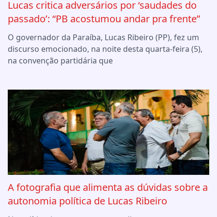
Lucas critica adversários por ‘saudades do
passado’: “PB acostumou andar pra frente”
O governador da Paraíba, Lucas Ribeiro (PP), fez um
discurso emocionado, na noite desta quarta-feira (5),
na convenção partidária que
A fotografia que alimenta as dúvidas sobre a
autonomia política de Lucas Ribeiro