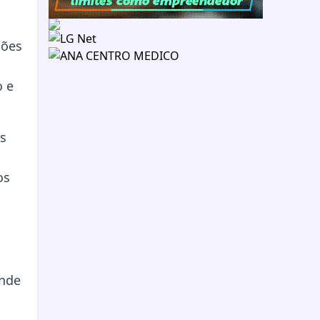
ções
o e
os
os
ande