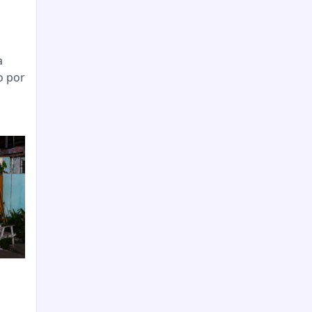
a
o por