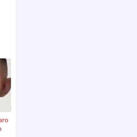
aro
o