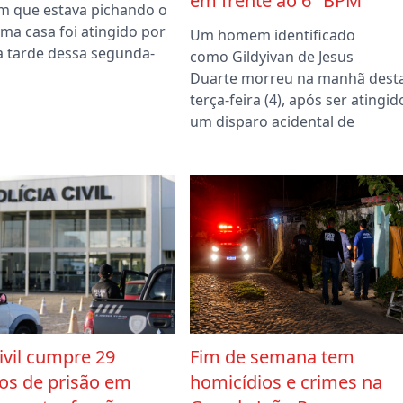
em frente ao 6º BPM
 que estava pichando o
ma casa foi atingido por
Um homem identificado
a tarde dessa segunda-
como Gildyivan de Jesus
Duarte morreu na manhã dest
terça-feira (4), após ser atingid
um disparo acidental de
Civil cumpre 29
Fim de semana tem
s de prisão em
homicídios e crimes na