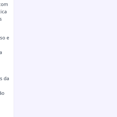
 com
ica
s
so e
a
s da
ão