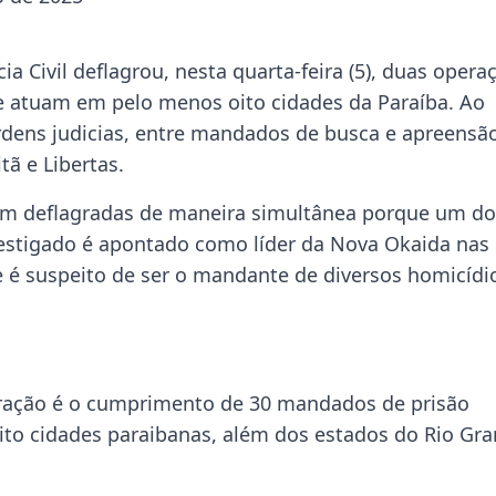
cia Civil deflagrou, nesta quarta-feira (5), duas opera
 atuam em pelo menos oito cidades da Paraíba. Ao
rdens judicias, entre mandados de busca e apreensã
tã e Libertas.
oram deflagradas de maneira simultânea porque um d
estigado é apontado como líder da Nova Okaida nas
e é suspeito de ser o mandante de diversos homicídi
peração é o cumprimento de 30 mandados de prisão
ito cidades paraibanas, além dos estados do Rio Gr