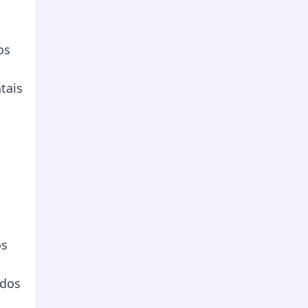
os
tais
os
dos