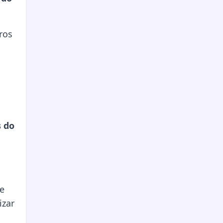
ros
s do
le
izar