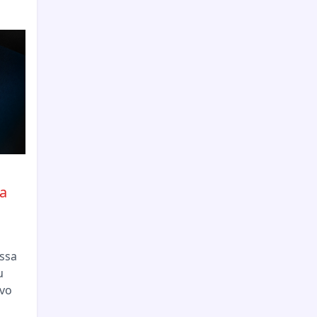
a
essa
u
vo