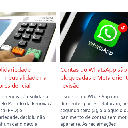
lidariedade
Contas do WhatsApp são
m neutralidade na
bloqueadas e Meta orient
presidencial
revisão
ão Renovação Solidária,
Usuários do WhatsApp em
elo Partido da Renovação
diferentes países relataram, n
ca (PRD) e
segunda-feira (3), o bloqueio o
ariedade, decidiu não
banimento de contas sem moti
nhum candidato à
aparente. As reclamações