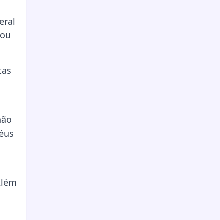
eral
nou
tas
não
réus
Além