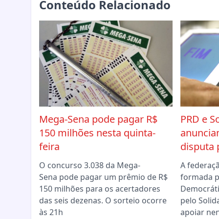
Conteúdo Relacionado
Mega-Sena pode pagar R$
PRD e So
150 milhões nesta quinta-
anuncia
feira
disputa 
O concurso 3.038 da Mega-
A federaç
Sena pode pagar um prêmio de R$
formada p
150 milhões para os acertadores
Democráti
das seis dezenas. O sorteio ocorre
pelo Solid
às 21h
apoiar ne