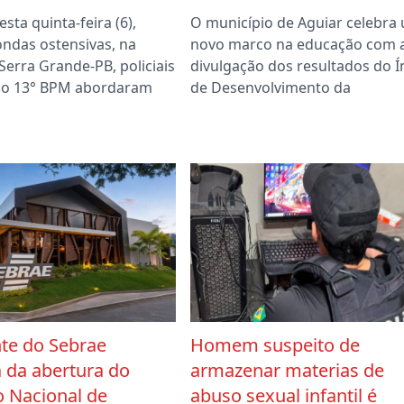
esta quinta-feira (6),
O município de Aguiar celebra
ondas ostensivas, na
novo marco na educação com 
Serra Grande-PB, policiais
divulgação dos resultados do Í
 do 13° BPM abordaram
de Desenvolvimento da
nte do Sebrae
Homem suspeito de
a da abertura do
armazenar materias de
o Nacional de
abuso sexual infantil é