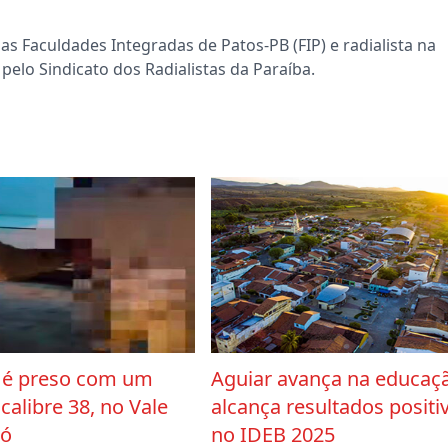
s Faculdades Integradas de Patos-PB (FIP) e radialista na
pelo Sindicato dos Radialistas da Paraíba.
é preso com um
Aguiar avança na educaç
 calibre 38, no Vale
alcança resultados positi
có
no IDEB 2025