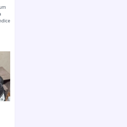
 um
a
ndice