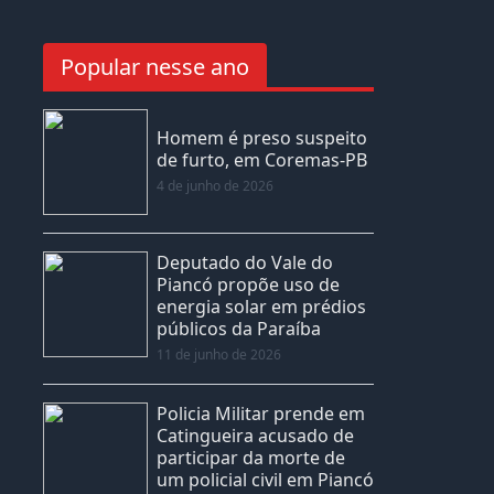
Popular nesse ano
Homem é preso suspeito
de furto, em Coremas-PB
4 de junho de 2026
Deputado do Vale do
Piancó propõe uso de
energia solar em prédios
públicos da Paraíba
11 de junho de 2026
Policia Militar prende em
Catingueira acusado de
participar da morte de
um policial civil em Piancó