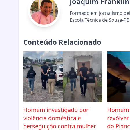
Joaquim Franklin
Formado em jornalismo pela
Escola Técnica de Sousa-PB 
Conteúdo Relacionado
Homem investigado por
Homem 
violência doméstica e
revólver
perseguição contra mulher
do Pian