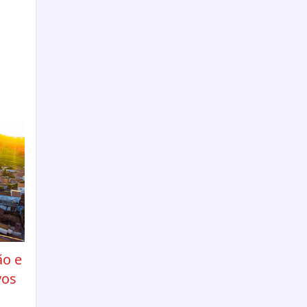
ão e
vos