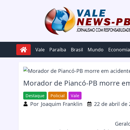
Pular para o conteúdo
Vale
Paraíba
Brasil
Mundo
Economia
Morador de Piancó-PB morre em
Destaque
Policial
Vale
Por
Joaquim Franklin
22 de abril de
Gerald