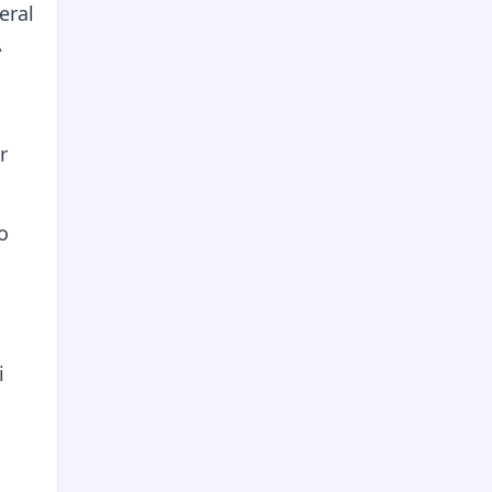
eral
A
r
o
i