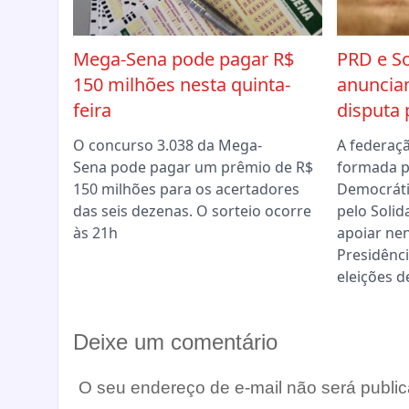
Mega-Sena pode pagar R$
PRD e So
150 milhões nesta quinta-
anuncia
feira
disputa 
O concurso 3.038 da Mega-
A federaç
Sena pode pagar um prêmio de R$
formada p
150 milhões para os acertadores
Democráti
das seis dezenas. O sorteio ocorre
pelo Solid
às 21h
apoiar ne
Presidênci
eleições d
Deixe um comentário
O seu endereço de e-mail não será public