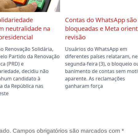
lidariedade
Contas do WhatsApp são
m neutralidade na
bloqueadas e Meta orient
presidencial
revisão
ão Renovação Solidária,
Usuários do WhatsApp em
elo Partido da Renovação
diferentes países relataram, n
ca (PRD) e
segunda-feira (3), o bloqueio o
ariedade, decidiu não
banimento de contas sem moti
nhum candidato à
aparente. As reclamações
a da República nas
ganharam força
este
ado.
Campos obrigatórios são marcados com
*