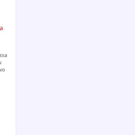
a
essa
u
vo