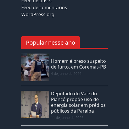
Feed de posts
Feed de comentários
WordPress.org
Popular nesse ano
Homem é preso suspeito
de furto, em Coremas-PB
4 de junho de 2026
Deputado do Vale do
Piancó propõe uso de
energia solar em prédios
públicos da Paraíba
11 de junho de 2026