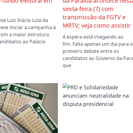
 fundo eleitoral em
da Paraíba acontece nest
sexta-feira (7) com
transmissão da FGTV e
te Luiz Inácio Lula da
MRTV; veja como assistir
 deve iniciar a campanha à
 com a maior estrutura
A espera está chegando ao
andidatos ao Palácio
fim. Falta apenas um dia para o
primeiro debate entre os
candidatos ao Governo da Para
que