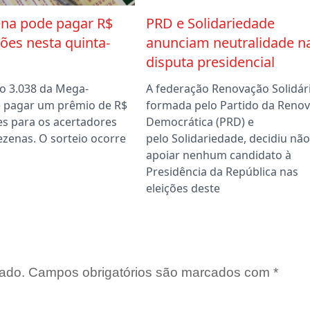
na pode pagar R$
PRD e Solidariedade
ões nesta quinta-
anunciam neutralidade n
disputa presidencial
o 3.038 da Mega-
A federação Renovação Solidári
 pagar um prêmio de R$
formada pelo Partido da Reno
es para os acertadores
Democrática (PRD) e
ezenas. O sorteio ocorre
pelo Solidariedade, decidiu não
apoiar nenhum candidato à
Presidência da República nas
eleições deste
ado.
Campos obrigatórios são marcados com
*