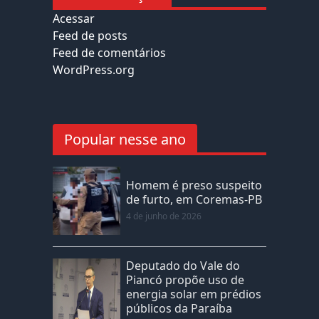
Acessar
Feed de posts
Feed de comentários
WordPress.org
Popular nesse ano
Homem é preso suspeito
de furto, em Coremas-PB
4 de junho de 2026
Deputado do Vale do
Piancó propõe uso de
energia solar em prédios
públicos da Paraíba