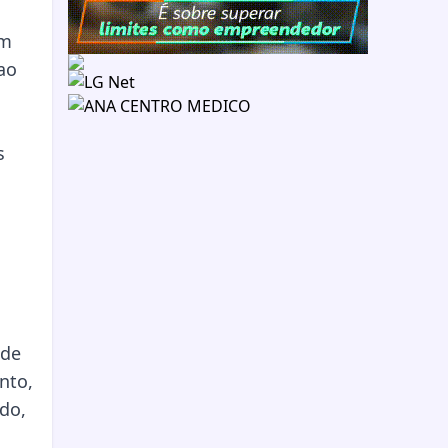
um
ao
s
ade
nto,
do,