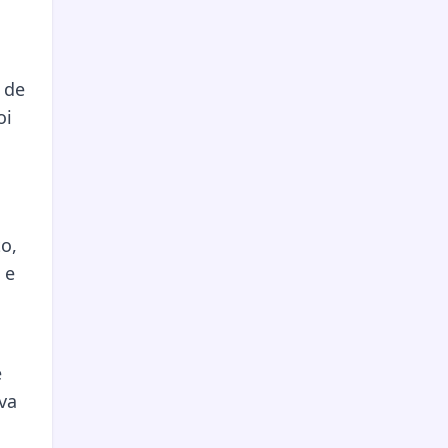
 de
oi
o,
 e
e
va