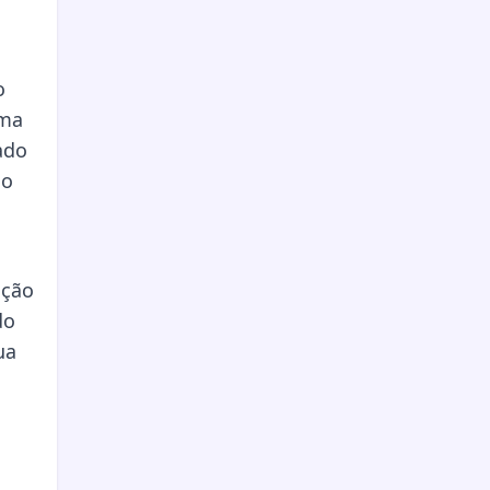
o
uma
ado
do
ação
do
ua