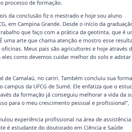
no processo de formação.
is da conclusão fiz o mestrado e hoje sou aluno
CG, em Campina Grande. Desde o início da graduaçã
trabalho que faço com a prática da geotinta, que é 
 É uma arte que chama atenção e mostro esse result
icinas. Meus pais são agricultores e hoje através 
 eles como devemos cuidar melhor do solo e adotar
ral de Camalaú, no cariri. Também concluiu sua form
o campus da UFCG de Sumé. Ele enfatiza que o estu
ravés da formação já conseguiu melhorar a vida da s
asso para o meu crescimento pessoal e profissional”,
ulou experiência profissional na área de assistência
nte é estudante do doutorado em Ciência e Saúde