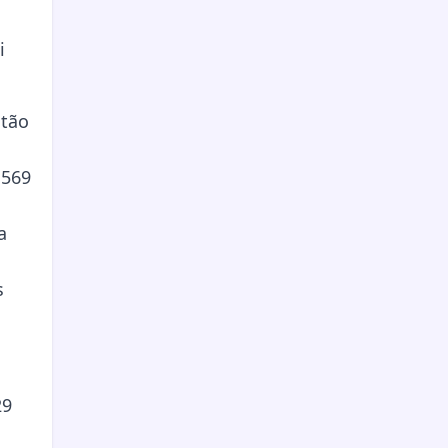
i
stão
m
 569
a
s
29
,