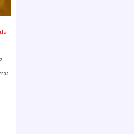
úde
s
o
emas