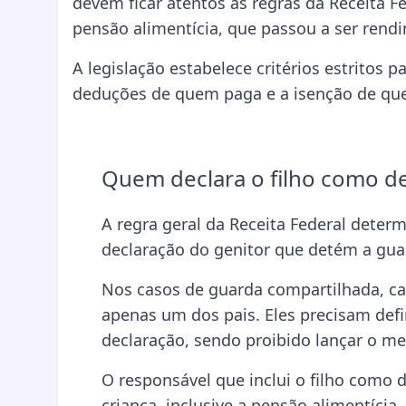
devem ficar atentos às regras da Receita 
pensão alimentícia, que passou a ser rendi
A legislação estabelece critérios estritos p
deduções de quem paga e a isenção de que
Quem declara o filho como 
A regra geral da Receita Federal dete
declaração do genitor que detém a guar
Nos casos de guarda compartilhada, ca
apenas um dos pais. Eles precisam defin
declaração, sendo proibido lançar o m
O responsável que inclui o filho como
criança, inclusive a pensão alimentícia.